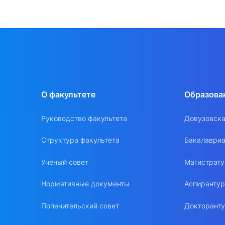
О факультете
Образова
Руководство факультета
Довузовска
Структура факультета
Бакалавриа
Ученый совет
Магистрат
Нормативные документы
Аспиранту
Попечительский совет
Докторант