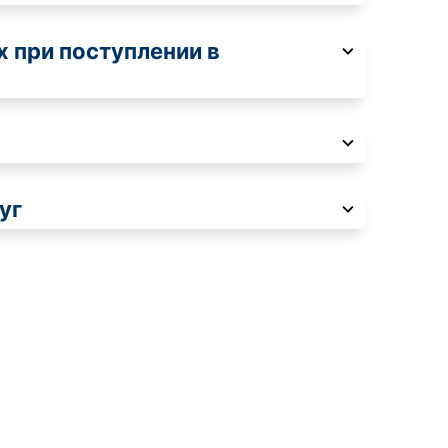
 при поступлении в
сурсы
ИИ в образовании
Студентам
е базы
Преподавателям
уг
ческий отдел