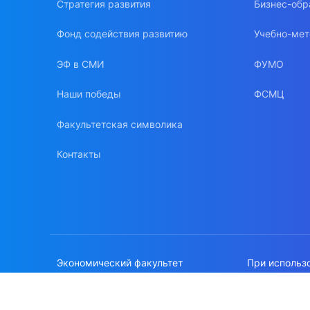
Стратегия развития
Бизнес-обр
Фонд содействия развитию
Учебно-мет
ЭФ в СМИ
ФУМО
Наши победы
ФСМЦ
Факультетская символика
Контакты
Экономический факультет
При использ
МГУ имени М.В.Ломоносова
сайте, ссылк
Политика об