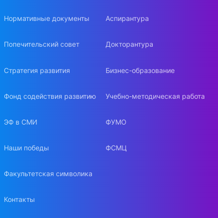
Нормативные документы
Аспирантура
Попечительский совет
Докторантура
Стратегия развития
Бизнес-образование
Фонд содействия развитию
Учебно-методическая работа
ЭФ в СМИ
ФУМО
Наши победы
ФСМЦ
Факультетская символика
Контакты