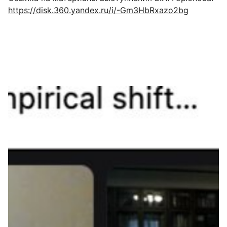
https://disk.360.yandex.ru/i/-Gm3HbRxazo2bg