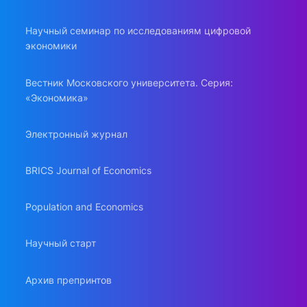
Научный семинар по исследованиям цифровой
экономики
Вестник Московского университета. Серия:
«Экономика»
Электронный журнал
BRICS Journal of Economics
Population and Economics
Научный старт
Архив препринтов