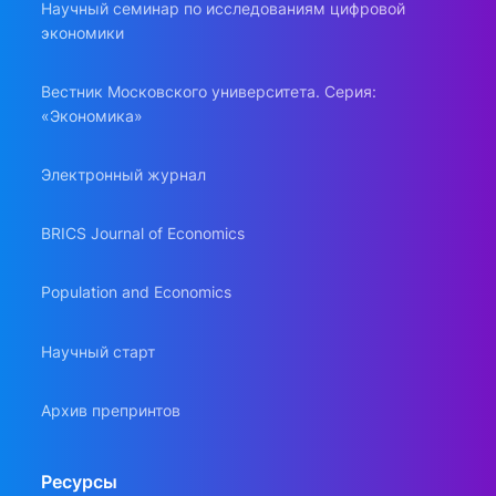
Научный семинар по исследованиям цифровой
экономики
Вестник Московского университета. Серия:
«Экономика»
Электронный журнал
BRICS Journal of Economics
Population and Economics
Научный старт
Архив препринтов
Ресурсы