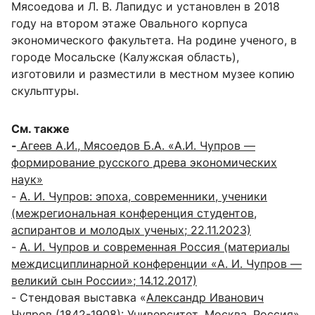
Мясоедова и Л. В. Лапидус и установлен в 2018
году на втором этаже Овального корпуса
экономического факультета. На родине ученого, в
городе Мосальске (Калужская область),
изготовили и разместили в местном музее копию
скульптуры.
См. также
-
Агеев А.И., Мясоедов Б.А. «А.И. Чупров —
формирование русского древа экономических
наук»
-
А. И. Чупров: эпоха, современники, ученики
(межрегиональная конференция студентов,
аспирантов и молодых ученых; 22.11.2023)
-
А. И. Чупров и современная Россия (материалы
междисциплинарной конференции «А. И. Чупров —
великий сын России»; 14.12.2017)
- Стендовая выставка «
Александр Иванович
Чупров (1842-1908): Университет. Москва. Россия
».