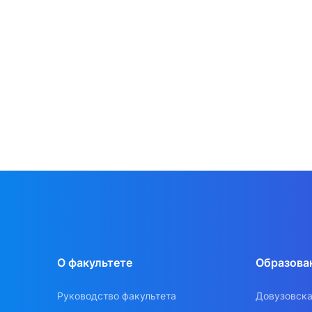
О факультете
Образова
Руководство факультета
Довузовска