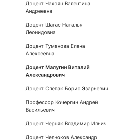
Новости / события / мероприятия
Совет Молодых Ученых
Ц
Доцент Чахоян Валентина
Андреевна
Оплата обучения онлайн
Научный старт
Доцент Шагас Наталья
Межфакультетские курсы
Журналы
Практика, 
Леонидовна
Курсы
Электронный журнал «Научные исследования эконо
Служба содей
Доцент Туманова Елена
Алексеевна
Расписание
Журнал «Вестник Московского университета». Сери
Новости / соб
Часто задаваемые вопросы
Электронный журнал «Население и экономика»
Доцент Малугин Виталий
Новости / события / мероприятия
BRICS Journal of Economics
Александрович
Доцент Слепак Борис Эзарьевич
Профессор Кочергин Андрей
Васильевич
Доцент Черняк Владимир Ильич
Доцент Челноков Александр