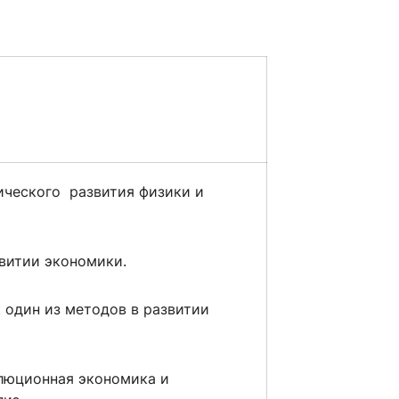
сурсы
ИИ в образовании
Студентам
е базы
Преподавателям
ического развития физики и
ческий отдел
звитии экономики.
один из методов в развитии
люционная экономика и