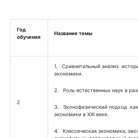
ентр биоэкономики и эко-инноваций ЭФ МГУ
Прикрепление
Иностранным студентам
Закрепление
стажировка и трудоустройство
Год
Контакты
Информационные ре
Название темы
обучения
мического факультета»
ствия трудоустройству
Читальный зал
я: «Экономика»
ытия / мероприятия
Электронные и цифровы
Издания факультета
1. Сравнительный анализ истор
Учебная полка
экономики.
Информационно-аналити
2. Роль естественных наук в ра
2
3. Эконофизический подход как 
экономики в XXI веке.
4. Классическая экономика, эво