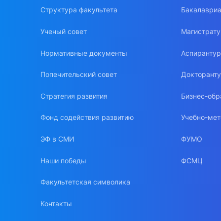
Структура факультета
Бакалавриа
Ученый совет
Магистрат
Нормативные документы
Аспиранту
Попечительский совет
Докторант
Стратегия развития
Бизнес-обр
Фонд содействия развитию
Учебно-мет
ЭФ в СМИ
ФУМО
Наши победы
ФСМЦ
Факультетская символика
Контакты