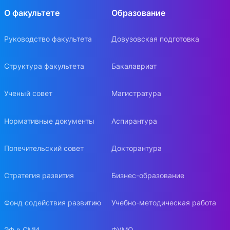
О факультете
Образование
Руководство факультета
Довузовская подготовка
Структура факультета
Бакалавриат
Ученый совет
Магистратура
Нормативные документы
Аспирантура
Попечительский совет
Докторантура
Стратегия развития
Бизнес-образование
Фонд содействия развитию
Учебно-методическая работа
ЭФ в СМИ
ФУМО