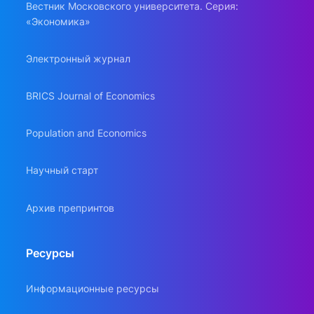
Вестник Московского университета. Серия:
«Экономика»
Электронный журнал
BRICS Journal of Economics
Population and Economics
Научный старт
Архив препринтов
Ресурсы
Информационные ресурсы