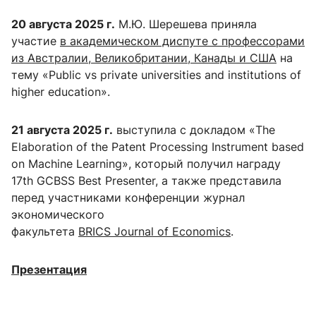
20 августа 2025 г.
М.Ю. Шерешева приняла
участие
в академическом диспуте с профессорами
из Австралии, Великобритании, Канады и США
на
тему «
Public
vs
private
universities
and
institutions
of
higher
education
».
21 августа 2025 г.
выступила с докладом «The
Elaboration of the Patent Processing Instrument based
on Machine Learning», который получил награду
17
th
GCBSS
Best
Presenter
, а также представила
перед участниками конференции журнал
экономического
факультета
BRICS
Journal
of
Economics
.
Презентация