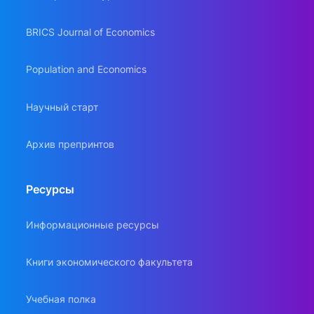
BRICS Journal of Economics
Population and Economics
Научный старт
Архив препринтов
Ресурсы
Информационные ресурсы
Книги экономического факультета
Учебная полка