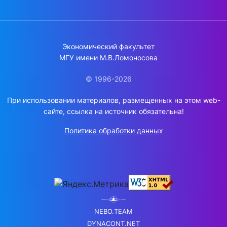
Экономический факультет
МГУ имени М.В.Ломоносова
© 1996-2026
При использовании материалов, размещенных на этом web-
сайте, ссылка на источник обязательна!
Политика обработки данных
NEBO.TEAM
DYNACONT.NET