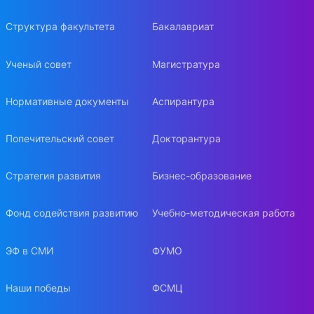
Структура факультета
Бакалавриат
Ученый совет
Магистратура
Нормативные документы
Аспирантура
Попечительский совет
Докторантура
Стратегия развития
Бизнес-образование
Фонд содействия развитию
Учебно-методическая работа
ЭФ в СМИ
ФУМО
Наши победы
ФСМЦ