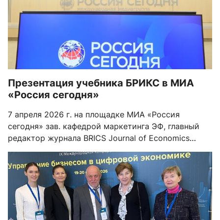
Презентация учебника БРИКС в МИА
«Россия сегодня»
7 апреля 2026 г. на площадке МИА «Россия
сегодня» зав. кафедрой маркетинга ЭФ, главный
редактор журнала BRICS Journal of Economics
М.Ю.Шерешева приняла участие в роли спикера в
презентации учебного пособия «Социально-
экономические особенности стран БРИКС»,
опубликованного Издательским домом НИУ ВШЭ
при поддержке Экспертного совета БРИКС-Россия.