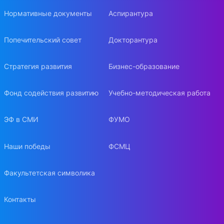
Нормативные документы
Аспирантура
Попечительский совет
Докторантура
Стратегия развития
Бизнес-образование
Фонд содействия развитию
Учебно-методическая работа
ЭФ в СМИ
ФУМО
Наши победы
ФСМЦ
Факультетская символика
Контакты