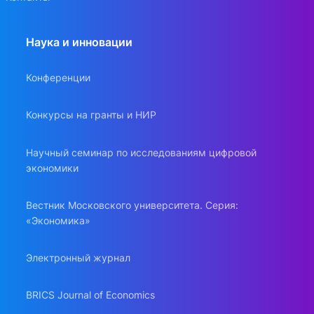
Наука и инновации
Конференции
Конкурсы на гранты и НИР
Научный семинар по исследованиям цифровой
экономики
Вестник Московского университета. Серия:
«Экономика»
Электронный журнал
BRICS Journal of Economics