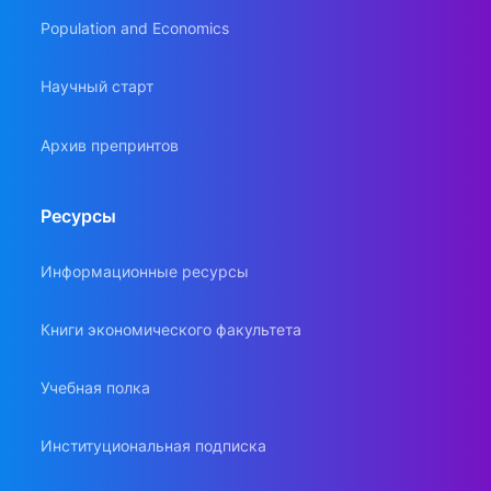
Population and Economics
Научный старт
Архив препринтов
Ресурсы
Информационные ресурсы
Книги экономического факультета
Учебная полка
Институциональная подписка