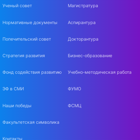
Ученый совет
Магистратура
Нормативные документы
Аспирантура
Попечительский совет
Докторантура
Стратегия развития
Бизнес-образование
Фонд содействия развитию
Учебно-методическая работа
ЭФ в СМИ
ФУМО
Наши победы
ФСМЦ
Факультетская символика
Контакты