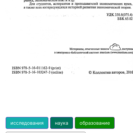
исследования
наука
образование