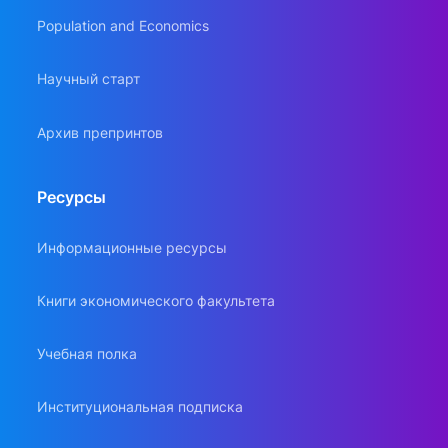
Population and Economics
Научный старт
Архив препринтов
Ресурсы
Информационные ресурсы
Книги экономического факультета
Учебная полка
Институциональная подписка