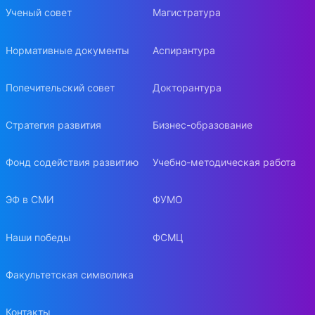
Ученый совет
Магистратура
Нормативные документы
Аспирантура
Попечительский совет
Докторантура
Стратегия развития
Бизнес-образование
Фонд содействия развитию
Учебно-методическая работа
ЭФ в СМИ
ФУМО
Наши победы
ФСМЦ
Факультетская символика
Контакты