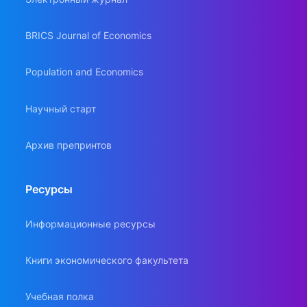
BRICS Journal of Economics
Population and Economics
Научный старт
Архив препринтов
Ресурсы
Информационные ресурсы
Книги экономического факультета
Учебная полка