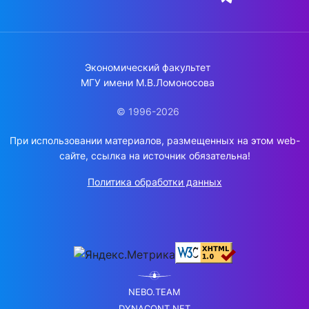
Экономический факультет
МГУ имени М.В.Ломоносова
© 1996-2026
При использовании материалов, размещенных на этом web-
сайте, ссылка на источник обязательна!
Политика обработки данных
NEBO.TEAM
DYNACONT.NET