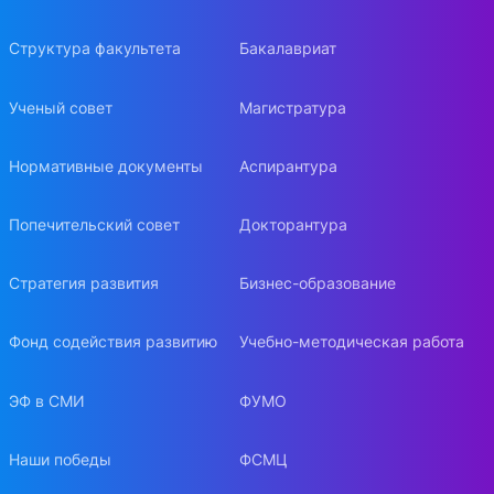
Структура факультета
Бакалавриат
Ученый совет
Магистратура
Нормативные документы
Аспирантура
Попечительский совет
Докторантура
Стратегия развития
Бизнес-образование
Фонд содействия развитию
Учебно-методическая работа
ЭФ в СМИ
ФУМО
Наши победы
ФСМЦ