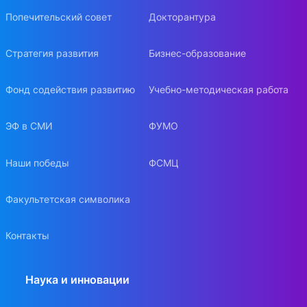
Попечительский совет
Докторантура
Стратегия развития
Бизнес-образование
Фонд содействия развитию
Учебно-методическая работа
ЭФ в СМИ
ФУМО
Наши победы
ФСМЦ
Факультетская символика
Контакты
Наука и инновации