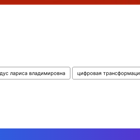
дус лариса владимировна
цифровая трансформаци