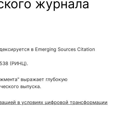
ского журнала
сурсы
ИИ в образовании
Студентам
ксируется в Emerging Sources Citation
е базы
Преподавателям
,538 (РИНЦ).
ческий отдел
джмента" выражает глубокую
ческого выпуска.
изацией в условиях цифровой трансформации