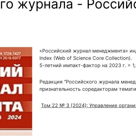
го журнала - Россий
ентр биоэкономики и эко-инноваций ЭФ МГУ
Прикрепление
Иностранным студентам
Закрепление
стажировка и трудоустройство
Контакты
Информационные ре
мического факультета»
ствия трудоустройству
Читальный зал
«Российский журнал менеджмента» инде
я: «Экономика»
ытия / мероприятия
Электронные и цифровы
Index (Web of Science Core Collection).
Издания факультета
5-летний импакт-фактор на 2023 г. = 1
Учебная полка
Информационно-аналити
Редакция "Российского журнала мене
признательность соредакторам темати
Том 22 № 3 (2024): Управление орган