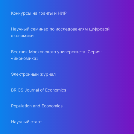
Конкурсы на гранты и НИР
Научный семинар по исследованиям цифровой
экономики
Вестник Московского университета. Серия:
«Экономика»
Электронный журнал
BRICS Journal of Economics
Population and Economics
Научный старт