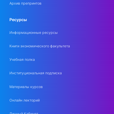
Архив препринтов
Ресурсы
Информационные ресурсы
Книги экономического факультета
Учебная полка
Институциональная подписка
Материалы курсов
Онлайн лекторий
Личный Кабинет