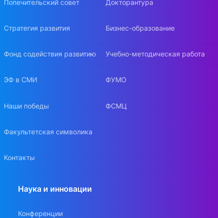
Попечительский совет
Докторантура
Стратегия развития
Бизнес-образование
Фонд содействия развитию
Учебно-методическая работа
ЭФ в СМИ
ФУМО
Наши победы
ФСМЦ
Факультетская символика
Контакты
Наука и инновации
Конференции