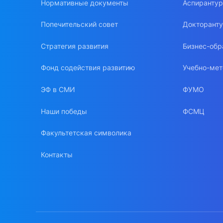
Нормативные документы
Аспиранту
Попечительский совет
Докторант
Стратегия развития
Бизнес-обр
Фонд содействия развитию
Учебно-мет
ЭФ в СМИ
ФУМО
Наши победы
ФСМЦ
Факультетская символика
Контакты