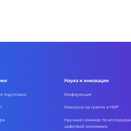
ентр биоэкономики и эко-инноваций ЭФ МГУ
Прикрепление
Иностранным студентам
Закрепление
стажировка и трудоустройство
Контакты
Информационные ре
мического факультета»
ствия трудоустройству
Читальный зал
я: «Экономика»
ытия / мероприятия
Электронные и цифровы
Издания факультета
Учебная полка
Информационно-аналити
ние
Наука и инновации
я подготовка
Конференции
т
Конкурсы на гранты и НИР
ура
Научный семинар по исследова
цифровой экономики