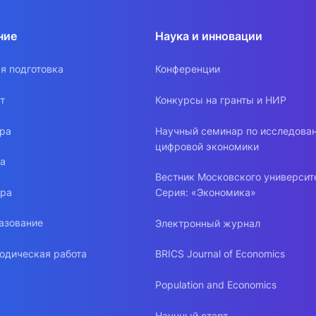
ние
Наука и инновации
я подготовка
Конференции
т
Конкурсы на гранты и НИР
ура
Научный семинар по исследова
цифровой экономики
ра
Вестник Московского университ
ура
Серия: «Экономика»
азование
Электронный журнал
одическая работа
BRICS Journal of Economics
Population and Economics
Научный старт