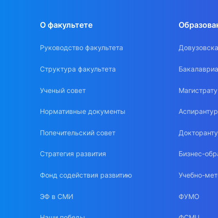
О факультете
Образова
Руководство факультета
Довузовска
Структура факультета
Бакалавриа
Ученый совет
Магистрат
Нормативные документы
Аспиранту
Попечительский совет
Докторант
Стратегия развития
Бизнес-обр
Фонд содействия развитию
Учебно-мет
ЭФ в СМИ
ФУМО
Наши победы
ФСМЦ