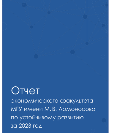
сурсы
ИИ в образовании
Студентам
е базы
Преподавателям
ческий отдел