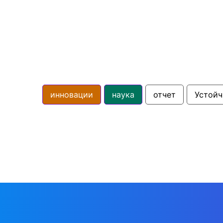
инновации
наука
отчет
Устойч