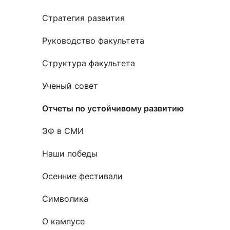
Новости / события / мероприятия
Совет Молодых Ученых
Ц
Стратегия развития
Оплата обучения онлайн
Научный старт
Руководство факультета
Межфакультетские курсы
Журналы
Практика, 
Структура факультета
Курсы
Электронный журнал «Научные исследования эконо
Служба содей
Ученый совет
Расписание
Журнал «Вестник Московского университета». Сери
Новости / соб
Часто задаваемые вопросы
Электронный журнал «Население и экономика»
Отчеты по устойчивому развитию
Новости / события / мероприятия
BRICS Journal of Economics
ЭФ в СМИ
Наши победы
Осенние фестивали
Символика
О кампусе