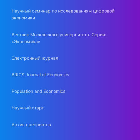
Научный семинар по исследованиям цифровой
экономики
Вестник Московского университета. Серия:
«Экономика»
Электронный журнал
BRICS Journal of Economics
Population and Economics
Научный старт
Архив препринтов