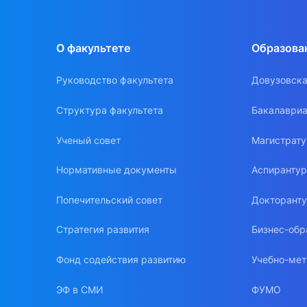
О факультете
Образова
Руководство факультета
Довузовска
Структура факультета
Бакалавриа
Ученый совет
Магистрат
Нормативные документы
Аспиранту
Попечительский совет
Докторант
Стратегия развития
Бизнес-обр
Фонд содействия развитию
Учебно-мет
ЭФ в СМИ
ФУМО