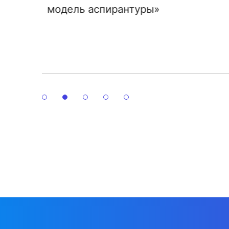
подготовки иностранных студентов
на экономическом факультете МГУ
имени М.В.Ломоносова»