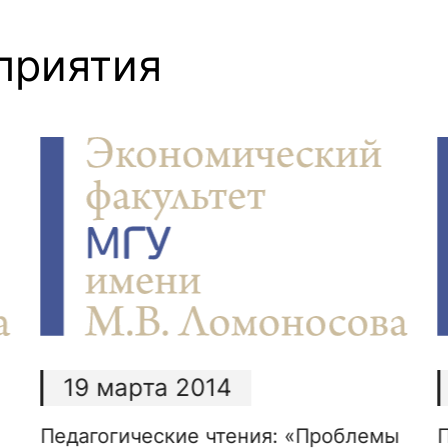
ентр биоэкономики и эко-инноваций ЭФ МГУ
Прикрепление
Иностранным студентам
Закрепление
приятия
стажировка и трудоустройство
Контакты
Информационные ре
мического факультета»
ствия трудоустройству
Читальный зал
я: «Экономика»
ытия / мероприятия
Электронные и цифровы
Издания факультета
Учебная полка
Информационно-аналити
18 декабря 2013
ы
Педагогические чтения: