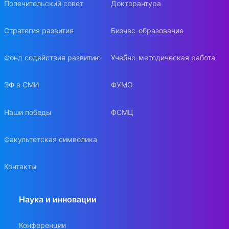
Попечительский совет
Докторантура
Стратегия развития
Бизнес-образование
Фонд содействия развитию
Учебно-методическая работа
ЭФ в СМИ
ФУМО
Наши победы
ФСМЦ
Факультетская символика
Контакты
Наука и инновации
Конференции