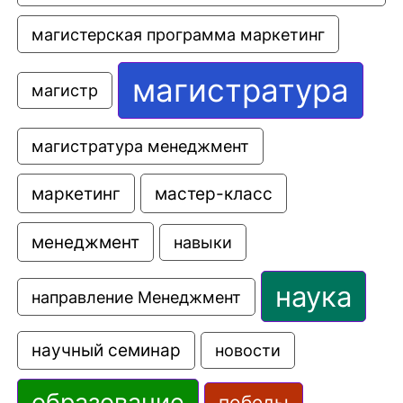
магистерская программа маркетинг
магистратура
магистр
магистратура менеджмент
маркетинг
мастер-класс
менеджмент
навыки
наука
направление Менеджмент
научный семинар
новости
образование
победы