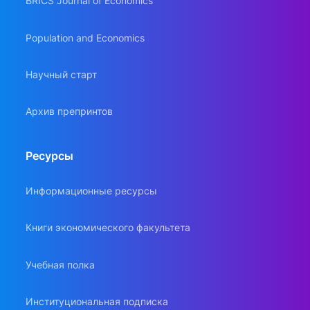
BRICS Journal of Economics
Population and Economics
Научный старт
Архив препринтов
Ресурсы
Информационные ресурсы
Книги экономического факультета
Учебная полка
Институциональная подписка