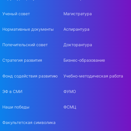
Ученый совет
Магистратура
Нормативные документы
Аспирантура
Попечительский совет
Докторантура
Стратегия развития
Бизнес-образование
Фонд содействия развитию
Учебно-методическая работа
ЭФ в СМИ
ФУМО
Наши победы
ФСМЦ
Факультетская символика