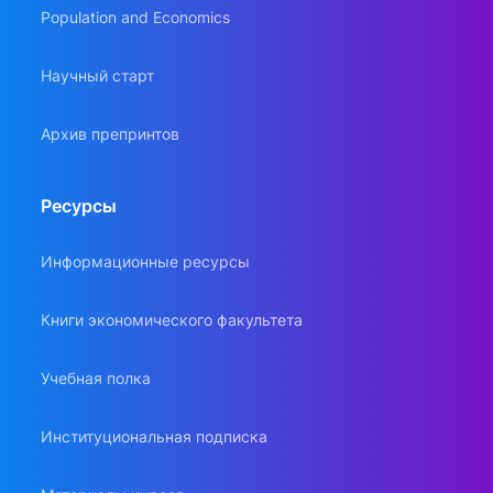
Population and Economics
Научный старт
Архив препринтов
Ресурсы
Информационные ресурсы
Книги экономического факультета
Учебная полка
Институциональная подписка