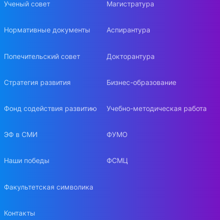
Ученый совет
Магистратура
Нормативные документы
Аспирантура
Попечительский совет
Докторантура
Стратегия развития
Бизнес-образование
Фонд содействия развитию
Учебно-методическая работа
ЭФ в СМИ
ФУМО
Наши победы
ФСМЦ
Факультетская символика
Контакты