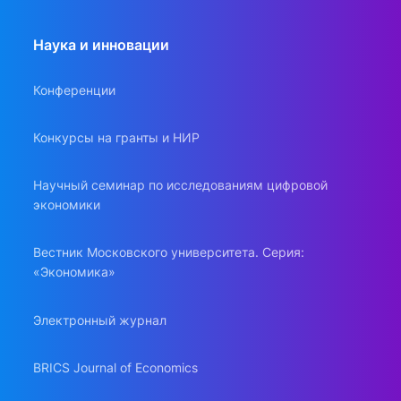
Наука и инновации
Конференции
Конкурсы на гранты и НИР
Научный семинар по исследованиям цифровой
экономики
Вестник Московского университета. Серия:
«Экономика»
Электронный журнал
BRICS Journal of Economics