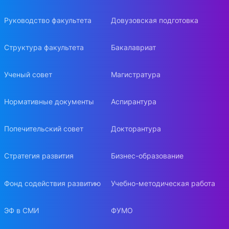
Руководство факультета
Довузовская подготовка
Структура факультета
Бакалавриат
Ученый совет
Магистратура
Нормативные документы
Аспирантура
Попечительский совет
Докторантура
Стратегия развития
Бизнес-образование
Фонд содействия развитию
Учебно-методическая работа
ЭФ в СМИ
ФУМО