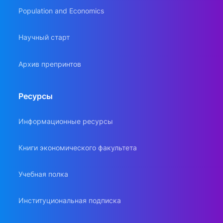
Population and Economics
Научный старт
Архив препринтов
Ресурсы
Информационные ресурсы
Книги экономического факультета
Учебная полка
Институциональная подписка