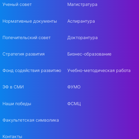
Ученый совет
Магистратура
Нормативные документы
Аспирантура
Попечительский совет
Докторантура
Стратегия развития
Бизнес-образование
Фонд содействия развитию
Учебно-методическая работа
ЭФ в СМИ
ФУМО
Наши победы
ФСМЦ
Факультетская символика
Контакты