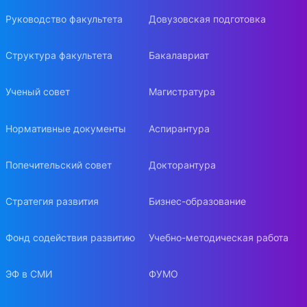
Руководство факультета
Довузовская подготовка
Структура факультета
Бакалавриат
Ученый совет
Магистратура
Нормативные документы
Аспирантура
Попечительский совет
Докторантура
Стратегия развития
Бизнес-образование
Фонд содействия развитию
Учебно-методическая работа
ЭФ в СМИ
ФУМО