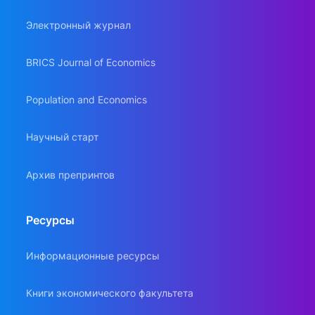
Электронный журнал
BRICS Journal of Economics
Population and Economics
Научный старт
Архив препринтов
Ресурсы
Информационные ресурсы
Книги экономического факультета