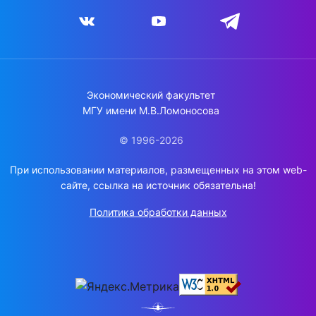
Экономический факультет
МГУ имени М.В.Ломоносова
© 1996-2026
При использовании материалов, размещенных на этом web-
сайте, ссылка на источник обязательна!
Политика обработки данных