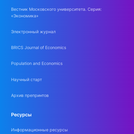
Вестник Московского университета. Серия:
«Экономика»
Электронный журнал
BRICS Journal of Economics
Population and Economics
Научный старт
Архив препринтов
Ресурсы
Информационные ресурсы