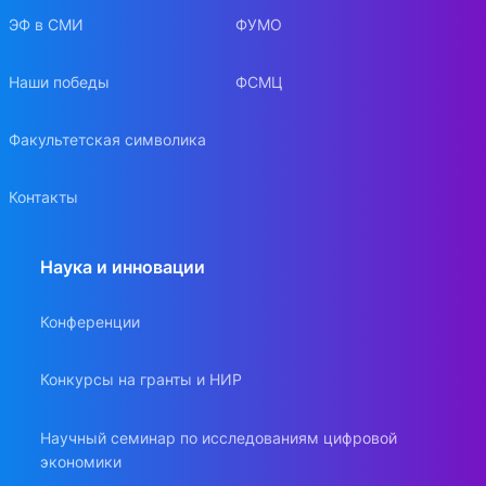
ЭФ в СМИ
ФУМО
Наши победы
ФСМЦ
Факультетская символика
Контакты
Наука и инновации
Конференции
Конкурсы на гранты и НИР
Научный семинар по исследованиям цифровой
экономики