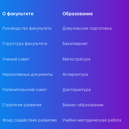
О факультете
Образование
Руководство факультета
Довузовская подготовка
Структура факультета
Бакалавриат
Ученый совет
Магистратура
Нормативные документы
Аспирантура
Попечительский совет
Докторантура
Стратегия развития
Бизнес-образование
Фонд содействия развитию
Учебно-методическая работа