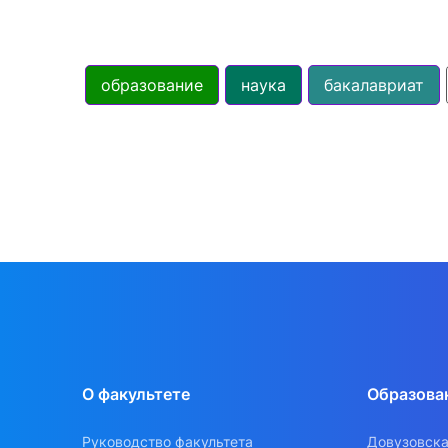
образование
наука
бакалавриат
О факультете
Образова
Руководство факультета
Довузовска