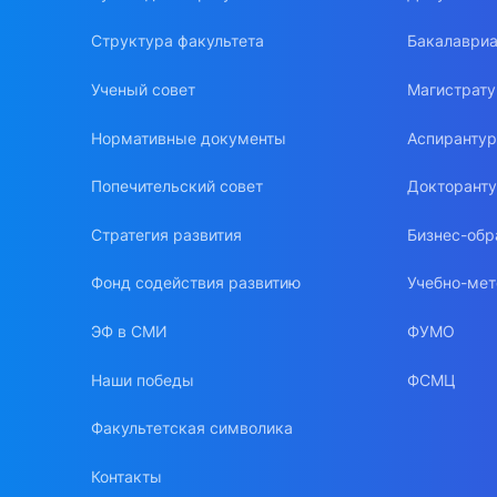
Структура факультета
Бакалавриа
Ученый совет
Магистрат
Нормативные документы
Аспиранту
Попечительский совет
Докторант
Стратегия развития
Бизнес-обр
Фонд содействия развитию
Учебно-мет
ЭФ в СМИ
ФУМО
Наши победы
ФСМЦ
Факультетская символика
Контакты