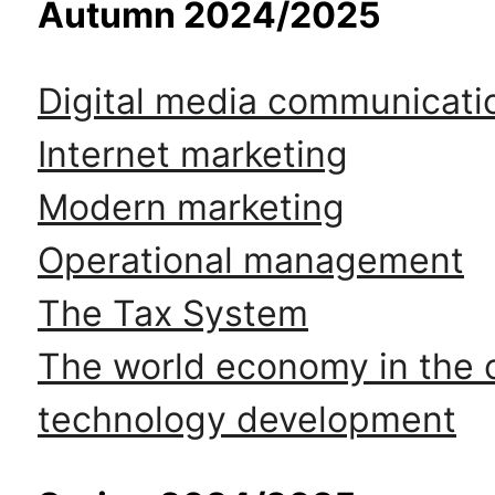
ентр биоэкономики и эко-инноваций ЭФ МГУ
Autumn 2024/2025
Прикрепление
Иностранным студентам
Закрепление
Digital media communicati
стажировка и трудоустройство
Контакты
Информационные ре
Internet marketing
мического факультета»
ствия трудоустройству
Читальный зал
я: «Экономика»
ытия / мероприятия
Электронные и цифровы
Modern marketing
Издания факультета
Operational management
Учебная полка
Информационно-аналити
The Tax System
The world economy in the c
technology development