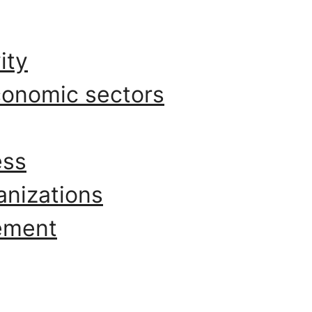
ity
economic sectors
ess
anizations
gement