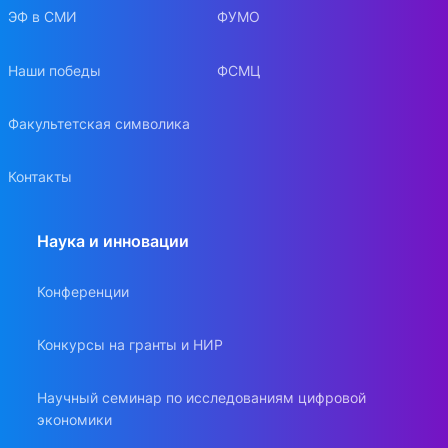
ЭФ в СМИ
ФУМО
Наши победы
ФСМЦ
Факультетская символика
Контакты
Наука и инновации
Конференции
Конкурсы на гранты и НИР
Научный семинар по исследованиям цифровой
экономики