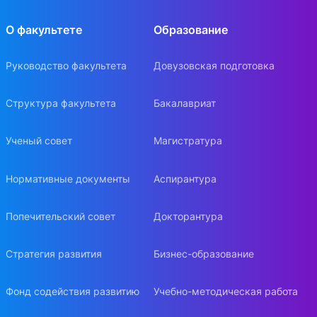
О факультете
Образование
Руководство факультета
Довузовская подготовка
Структура факультета
Бакалавриат
Ученый совет
Магистратура
Нормативные документы
Аспирантура
Попечительский совет
Докторантура
Стратегия развития
Бизнес-образование
Фонд содействия развитию
Учебно-методическая работа