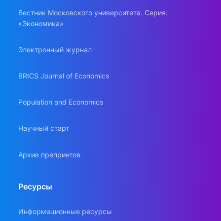
Вестник Московского университета. Серия:
«Экономика»
Электронный журнал
BRICS Journal of Economics
Population and Economics
Научный старт
Архив препринтов
Ресурсы
Информационные ресурсы