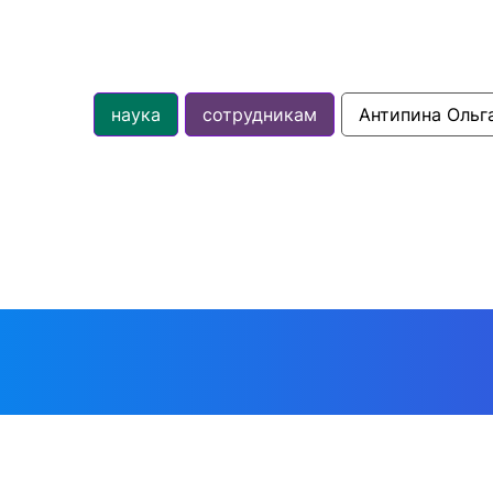
наука
сотрудникам
Антипина Ольг
О факультете
Образова