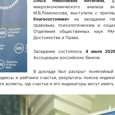
Ольга Николаевна Антипина
, д
ентр биоэкономики и эко-инноваций ЭФ МГУ
Прикрепление
Иностранным студентам
макроэкономического анализа э
Закрепление
М.В.Ломоносова, выступила с приг
благосостояния»
на заседании Науч
стажировка и трудоустройство
Контакты
Информационные ре
правовым, психологическим и соци
Отделения общественных наук РА
мического факультета»
ствия трудоустройству
Читальный зал
Достоинства и Права.
я: «Экономика»
ытия / мероприятия
Электронные и цифровы
Заседание состоялось
4 июля 2026
Издания факультета
Ассоциации российских банков.
Учебная полка
Информационно-аналити
В докладе был раскрыт понятийный 
ндексы и рейтинги счастья, результаты поиска индика
те аспекты, где счастье и его индикаторы могут иметь