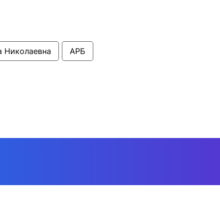
а Николаевна
АРБ
ние
Наука и инновации