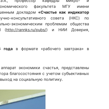
.э.н., профессор кафедры микро- и
кономического факультета МГУ имени
лашенным докладом
«Счастье как индикатор
но-консультативного совета (НКС) по
сурсы
ИИ в образовании
ально-экономическим проблемам общества
Н (
http://rannks.ru/pubs/
) и НИИ Доверия,
Студентам
е базы
Преподавателям
 года
в формате «рабочего завтрака» в
ческий отдел
аппарат экономики счастья, представлены
тора благосостояния с учетом субъективных
 выход на социальную политику.