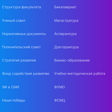
Структура факультета
Бакалавриат
Ученый совет
Магистратура
Нормативные документы
Аспирантура
Попечительский совет
Докторантура
Стратегия развития
Бизнес-образование
Фонд содействия развитию
Учебно-методическая работа
ЭФ в СМИ
ФУМО
Наши победы
ФСМЦ