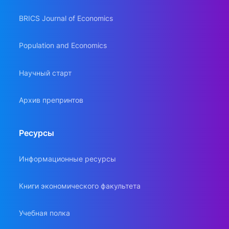
BRICS Journal of Economics
Population and Economics
Научный старт
Архив препринтов
Ресурсы
Информационные ресурсы
Книги экономического факультета
Учебная полка