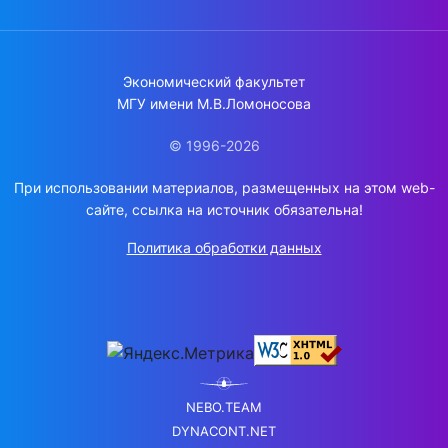
Экономический факультет
МГУ имени М.В.Ломоносова
© 1996-2026
При использовании материалов, размещенных на этом web-
сайте, ссылка на источник обязательна!
Политика обработки данных
NEBO.TEAM
DYNACONT.NET