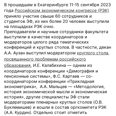
В прошедшем в Екатеринбурге 11-15 сентября 2023
года
Российском экономическом конгрессе (РЭК)
приняло участие свыше 60 сотрудников и
студентов ЭФ, из них более 20 человек выступили
на площадках РЭК очно.
Преподаватели и научные сотрудники факультета
выступили в качестве координаторов и
модераторов целого ряда тематических
конференций и круглых столов. В частности, декан
А.А. Аузан выступил модератором
круглого стола,
посвященного проблемам российского
образования
, И.Е. Калабихина — одним из
координаторов конференции «Демография и
пенсионные системы», Ф.С. Картаев — со-
координатором конференции «Прикладная
эконометрика», А.А. Мальцев — «Методология,
история экономической мысли и экономическая
история», другие специалисты ЭФ стали
модераторами пленарных круглых столов (О.В.
Буклемишев) и вошли в состав оргкомитета РЭК
(А.А. Курдин). Отдельно стоит отметить