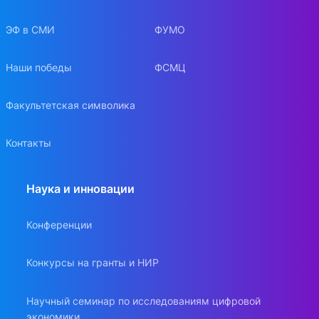
ЭФ в СМИ
ФУМО
Наши победы
ФСМЦ
Факультетская символика
Контакты
Наука и инновации
Конференции
Конкурсы на гранты и НИР
Научный семинар по исследованиям цифровой
экономики