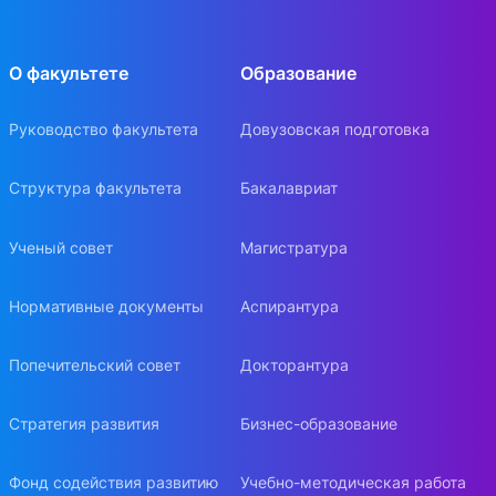
О факультете
Образование
Руководство факультета
Довузовская подготовка
Структура факультета
Бакалавриат
Ученый совет
Магистратура
Нормативные документы
Аспирантура
Попечительский совет
Докторантура
Стратегия развития
Бизнес-образование
Фонд содействия развитию
Учебно-методическая работа