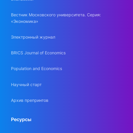
Вестник Московского университета. Серия:
«Экономика»
Электронный журнал
BRICS Journal of Economics
Population and Economics
Научный старт
Архив препринтов
Ресурсы