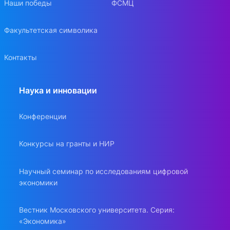
Наши победы
ФСМЦ
Факультетская символика
Контакты
Наука и инновации
Конференции
Конкурсы на гранты и НИР
Научный семинар по исследованиям цифровой
экономики
Вестник Московского университета. Серия:
«Экономика»