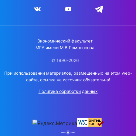
Экономический факультет
МГУ имени М.В.Ломоносова
© 1996-2026
При использовании материалов, размещенных на этом web-
сайте, ссылка на источник обязательна!
Политика обработки данных