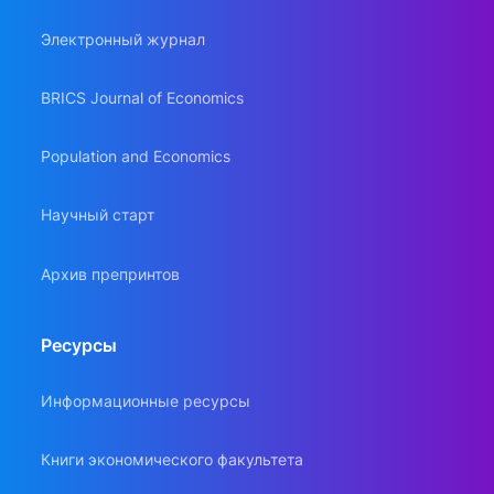
Электронный журнал
BRICS Journal of Economics
Population and Economics
Научный старт
Архив препринтов
Ресурсы
Информационные ресурсы
Книги экономического факультета