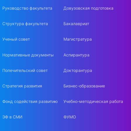
Руководство факультета
Довузовская подготовка
Структура факультета
Бакалавриат
Ученый совет
Магистратура
Нормативные документы
Аспирантура
Попечительский совет
Докторантура
Стратегия развития
Бизнес-образование
Фонд содействия развитию
Учебно-методическая работа
ЭФ в СМИ
ФУМО