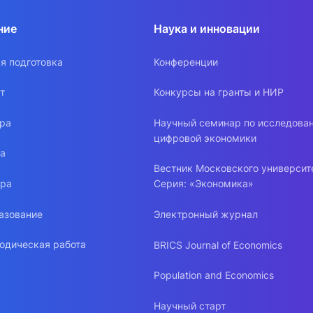
ние
Наука и инновации
я подготовка
Конференции
т
Конкурсы на гранты и НИР
ура
Научный семинар по исследова
цифровой экономики
ра
Вестник Московского университ
ура
Серия: «Экономика»
азование
Электронный журнал
одическая работа
BRICS Journal of Economics
Population and Economics
Научный старт