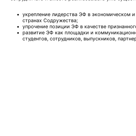
ентр биоэкономики и эко-инноваций ЭФ МГУ
Прикрепление
Иностранным студентам
Закрепление
укрепление лидерства ЭФ в экономическом и
странах Содружества;
упрочение позиции ЭФ в качестве признанног
стажировка и трудоустройство
Контакты
Информационные ре
развитие ЭФ как площадки и коммуникационн
студентов, сотрудников, выпускников, партне
мического факультета»
ствия трудоустройству
Читальный зал
я: «Экономика»
ытия / мероприятия
Электронные и цифровы
Издания факультета
Учебная полка
Информационно-аналити