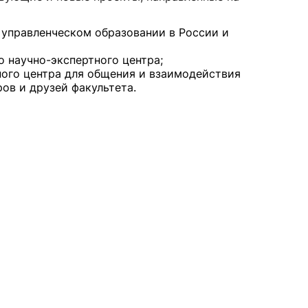
 управленческом образовании в России и
о научно-экспертного центра;
сурсы
ИИ в образовании
ого центра для общения и взаимодействия
ров и друзей факультета.
Студентам
е базы
Преподавателям
ческий отдел