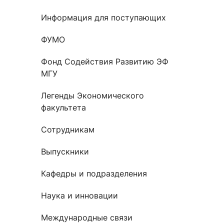
Новости / события / мероприятия
Совет Молодых Ученых
Ц
Информация для поступающих
Оплата обучения онлайн
Научный старт
ФУМО
Межфакультетские курсы
Журналы
Практика, 
Фонд Содействия Развитию ЭФ
Курсы
Электронный журнал «Научные исследования эконо
Служба содей
МГУ
Расписание
Журнал «Вестник Московского университета». Сери
Новости / соб
Легенды Экономического
Часто задаваемые вопросы
Электронный журнал «Население и экономика»
факультета
Новости / события / мероприятия
BRICS Journal of Economics
Сотрудникам
Выпускники
Кафедры и подразделения
Наука и инновации
Международные связи