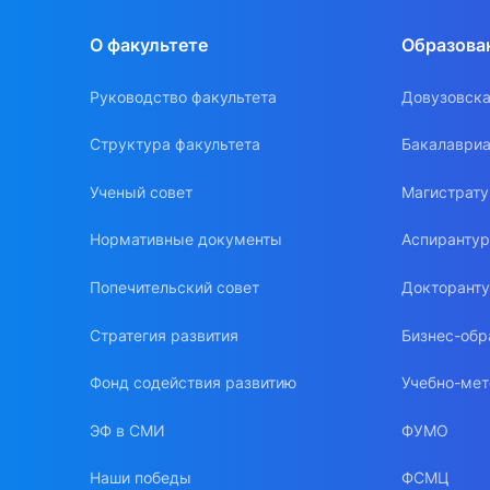
О факультете
Образова
Руководство факультета
Довузовска
Структура факультета
Бакалавриа
Ученый совет
Магистрат
Нормативные документы
Аспиранту
Попечительский совет
Докторант
Стратегия развития
Бизнес-обр
Фонд содействия развитию
Учебно-мет
ЭФ в СМИ
ФУМО
Наши победы
ФСМЦ