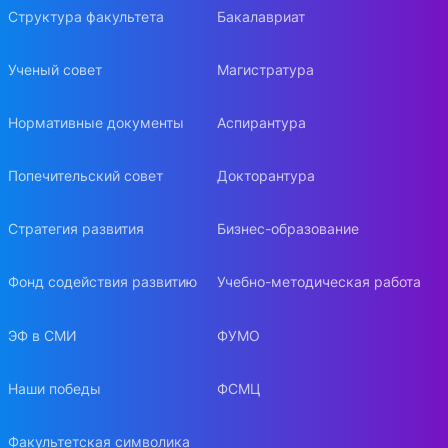
Структура факультета
Бакалавриат
Ученый совет
Магистратура
Нормативные документы
Аспирантура
Попечительский совет
Докторантура
Стратегия развития
Бизнес-образование
Фонд содействия развитию
Учебно-методическая работа
ЭФ в СМИ
ФУМО
Наши победы
ФСМЦ
Факультетская символика