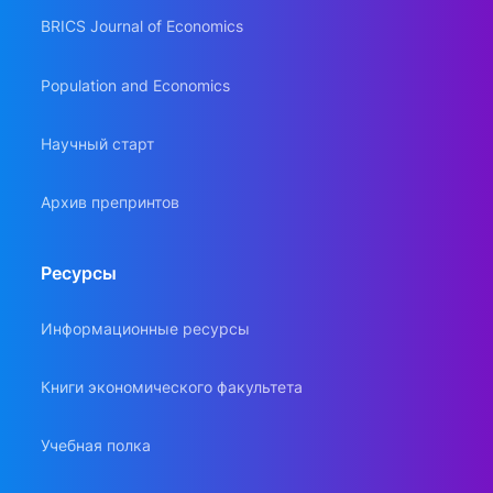
BRICS Journal of Economics
Population and Economics
Научный старт
Архив препринтов
Ресурсы
Информационные ресурсы
Книги экономического факультета
Учебная полка