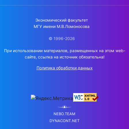
Экономический факультет
МГУ имени М.В.Ломоносова
© 1996-2026
При использовании материалов, размещенных на этом web-
сайте, ссылка на источник обязательна!
Политика обработки данных
NEBO.TEAM
DYNACONT.NET