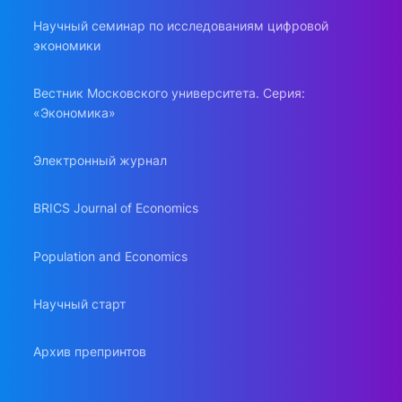
Научный семинар по исследованиям цифровой
экономики
Вестник Московского университета. Серия:
«Экономика»
Электронный журнал
BRICS Journal of Economics
Population and Economics
Научный старт
Архив препринтов