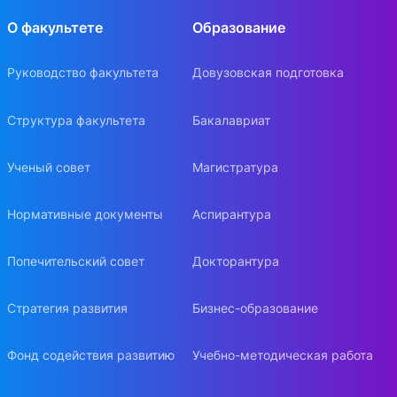
О факультете
Образование
Руководство факультета
Довузовская подготовка
Структура факультета
Бакалавриат
Ученый совет
Магистратура
Нормативные документы
Аспирантура
Попечительский совет
Докторантура
Стратегия развития
Бизнес-образование
Фонд содействия развитию
Учебно-методическая работа