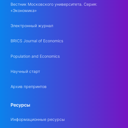
Вестник Московского университета. Серия:
«Экономика»
Электронный журнал
BRICS Journal of Economics
Population and Economics
Научный старт
Архив препринтов
Ресурсы
Информационные ресурсы