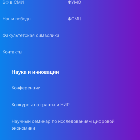
ЭФ в СМИ
ФУМО
Наши победы
ФСМЦ
Факультетская символика
Контакты
Наука и инновации
Конференции
Конкурсы на гранты и НИР
Научный семинар по исследованиям цифровой
экономики