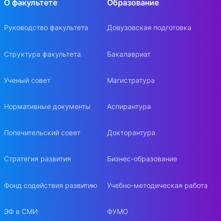
О факультете
Образование
Руководство факультета
Довузовская подготовка
Структура факультета
Бакалавриат
Ученый совет
Магистратура
Нормативные документы
Аспирантура
Попечительский совет
Докторантура
Стратегия развития
Бизнес-образование
Фонд содействия развитию
Учебно-методическая работа
ЭФ в СМИ
ФУМО