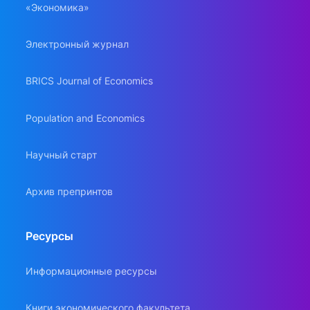
«Экономика»
Электронный журнал
BRICS Journal of Economics
Population and Economics
Научный старт
Архив препринтов
Ресурсы
Информационные ресурсы
Книги экономического факультета