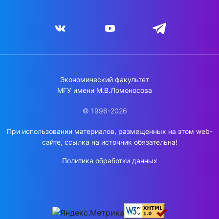
Экономический факультет
МГУ имени М.В.Ломоносова
© 1996-2026
При использовании материалов, размещенных на этом web-
сайте, ссылка на источник обязательна!
Политика обработки данных