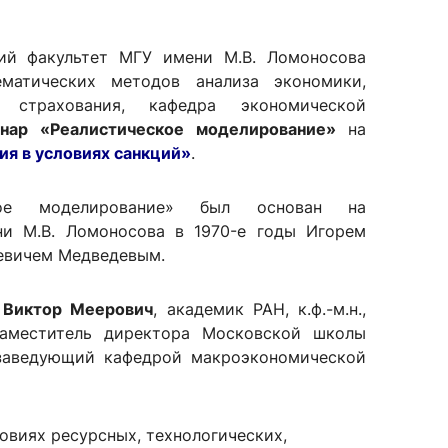
й факультет МГУ имени М.В. Ломоносова
ематических методов анализа экономики,
сурсы
ИИ в образовании
страхования, кафедра экономической
инар «Реалистическое моделирование»
на
Студентам
я в условиях санкций»
.
е базы
Преподавателям
кое моделирование» был основан на
и М.В. Ломоносова в 1970-е годы Игорем
евичем Медведевым.
ческий отдел
ч
Виктор Меерович
, академик РАН, к.ф.-м.н.,
 заместитель директора Московской школы
 заведующий кафедрой макроэкономической
овиях ресурсных, технологических,