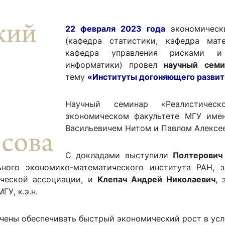
ентр биоэкономики и эко-инноваций ЭФ МГУ
Прикрепление
Иностранным студентам
Закрепление
22 февраля 2023 года
экономически
(кафедра статистики, кафедра мат
стажировка и трудоустройство
Контакты
Информационные ре
кафедра управления рисками и 
информатики)
провел
научный сем
мического факультета»
ствия трудоустройству
Читальный зал
тему
«Институты догоняющего развити
я: «Экономика»
ытия / мероприятия
Электронные и цифровы
Издания факультета
Научный семинар «Реалистичес
экономическом факультете МГУ имен
Учебная полка
Васильевичем Нитом и Павлом Алексе
Информационно-аналити
С докладами выступили
Полтерови
льного экономико-математического института РАН,
ической ассоциации, и
Клепач Андрей Николаевич
,
У, к.э.н.
чены обеспечивать быстрый экономический рост в усл