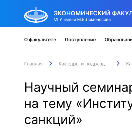
ЭКОНОМИЧЕСКИЙ ФАКУЛ
МГУ имени М.В.Ломоносова
О факультете
Поступление
Образован
Юбилей 80
Бакалавриат
Бакалавриат
Наука
Сотрудничество
Alma mater
Главная
Кафедры и подразделения
Руководство факультет
Традиции
Магистрату
Росси
Маг
Ка
И
ЭФ в СМИ
Подготовка к поступлению
Направление Экономика
Научно-исследовательская работа
Университеты-партнеры
EF в лицах и историях
Структура факультета
Юбилей Эконома
Образовател
Студен
Подг
О
Научный семина
Наши победы
Приём 2026
Направление Менеджмент
Конференции
Работа с международными компаниями
Дайджест выпускника
Подразделения
Конкурс Эффект ЭФ
Учебная часть
При
К
Идеи эконома
Учебный план направления «Экономика»
Учебный план
Информационно-аналитическая деятельность
Международные проекты
Встречи выпускников
Амбассадоры ЭФ
Иностранный 
Обр
Ц
на тему «Инстит
Осенние фестивали
Учебный план направления «Менеджмент»
Учебная часть
Конкурсы на гранты и НИР
Отдел проектов
Карта выпускника
Программа менторов
Расписание
Унив
С
Восстановление и перевод на факультет
Иностранный отдел
Диссертационные советы
Новости / соб
Инте
А
санкций»
Новости / события / мероприятия
Расписание
Докторантура
Оплата обуче
Ново
Л