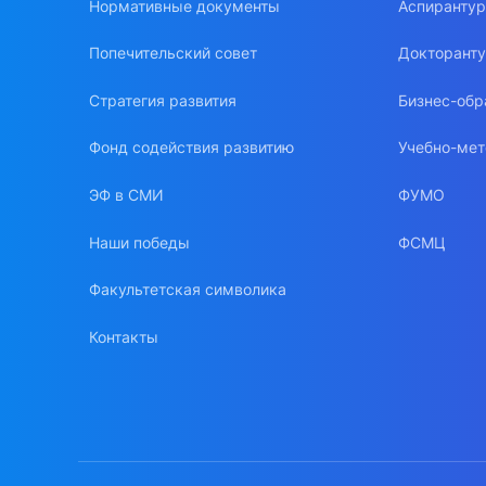
Нормативные документы
Аспиранту
Попечительский совет
Докторант
Стратегия развития
Бизнес-обр
Фонд содействия развитию
Учебно-мет
ЭФ в СМИ
ФУМО
Наши победы
ФСМЦ
Факультетская символика
Контакты