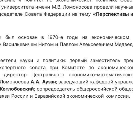
 университета имени М.В. Ломоносова провели научн
едседателе Совета Федерации на тему
«Перспективы и
» был основан в 1970-е годы на экономическом ф
м Васильевичем Нитом и Павлом Алексеевичем Медвед
еятели науки и политики: первый заместитель пр
Экспертного совета при Комитете по экономическ
в;
директор Центрального экономико-математичес
. Ломоносова
А.А. Аузан
; заведующий кафедрой управл
 Котлобовский
; сопредседатель общероссийской обще
вязи России и Евразийской экономической комиссии.