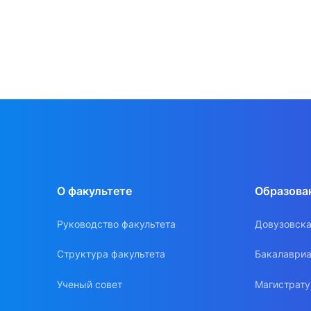
О факультете
Образова
Руководство факультета
Довузовска
Структура факультета
Бакалавриа
Ученый совет
Магистрат