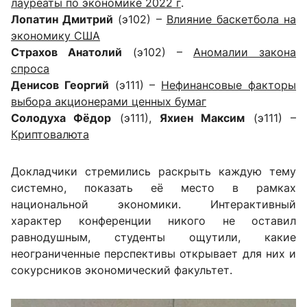
лауреаты по экономике 2022 г
.
Лопатин Дмитрий
(э102) –
Влияние баскетбола на
экономику США
Страхов Анатолий
(э102) –
Аномалии закона
спроса
Денисов Георгий
(э111) –
Нефинансовые факторы
выбора акционерами ценных бумаг
Солодуха Фёдор
(э111),
Яхиен Максим
(э111) –
Криптовалюта
Докладчики стремились раскрыть каждую тему
системно, показать её место в рамках
национальной экономики. Интерактивный
характер конференции никого не оставил
равнодушным, студенты ощутили, какие
неограниченные перспективы открывает для них и
сокурсников экономический факультет.