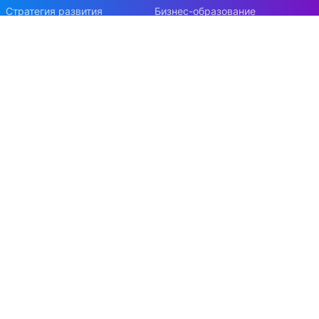
Стратегия развития
Бизнес-образование
Фонд содействия развитию
Учебно-методическая работа
ЭФ в СМИ
ФУМО
Наши победы
ФСМЦ
Факультетская символика
Контакты
Наука и инновации
Конференции