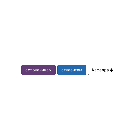
сотрудникам
студентам
Кафедра ф