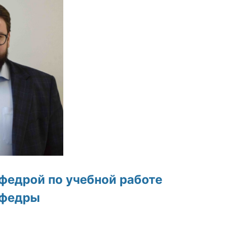
сурсы
ИИ в образовании
Студентам
е базы
Преподавателям
ческий отдел
федрой по учебной работе
афедры