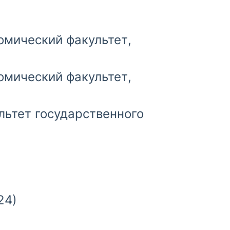
омический факультет,
омический факультет,
льтет государственного
24)