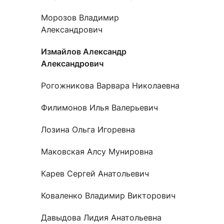
Новости / события / мероприятия
Совет Молодых Ученых
Ц
Морозов Владимир
Оплата обучения онлайн
Научный старт
Александрович
Межфакультетские курсы
Журналы
Практика, 
Измайлов Александр
Александрович
Курсы
Электронный журнал «Научные исследования эконо
Служба содей
Рогожникова Варвара Николаевна
Расписание
Журнал «Вестник Московского университета». Сери
Новости / соб
Часто задаваемые вопросы
Электронный журнал «Население и экономика»
Филимонов Илья Валерьевич
Новости / события / мероприятия
BRICS Journal of Economics
Лозина Ольга Игоревна
Маковская Алсу Мунировна
Карев Сергей Анатольевич
Коваленко Владимир Викторович
Давыдова Лидия Анатольевна