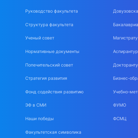
Руководство факультета
Довузовска
Структура факультета
Бакалавриа
Ученый совет
Магистрат
Нормативные документы
Аспиранту
Попечительский совет
Докторант
Стратегия развития
Бизнес-обр
Фонд содействия развитию
Учебно-мет
ЭФ в СМИ
ФУМО
Наши победы
ФСМЦ
Факультетская символика