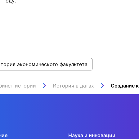
году.
ентр биоэкономики и эко-инноваций ЭФ МГУ
Прикрепление
Иностранным студентам
Закрепление
стажировка и трудоустройство
Контакты
Информационные ре
мического факультета»
ствия трудоустройству
Читальный зал
я: «Экономика»
ытия / мероприятия
Электронные и цифровы
Издания факультета
тория экономического факультета
Учебная полка
Информационно-аналити
бинет истории
История в датах
ние
Наука и инновации