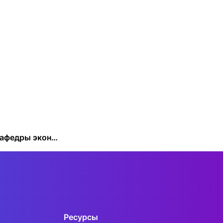
сурсы
ИИ в образовании
Студентам
е базы
Преподавателям
ческий отдел
Создание кафедры экономики и планирования народного хозяйства
Ресурсы