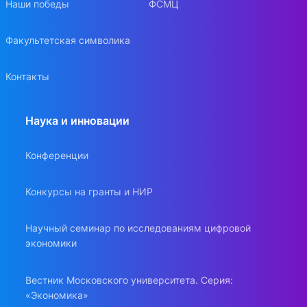
Наши победы
ФСМЦ
Факультетская символика
Контакты
Наука и инновации
Конференции
Конкурсы на гранты и НИР
Научный семинар по исследованиям цифровой
экономики
Вестник Московского университета. Серия:
«Экономика»