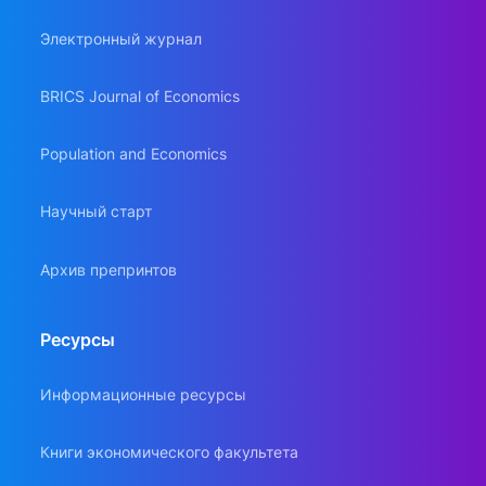
Электронный журнал
BRICS Journal of Economics
Population and Economics
Научный старт
Архив препринтов
Ресурсы
Информационные ресурсы
Книги экономического факультета