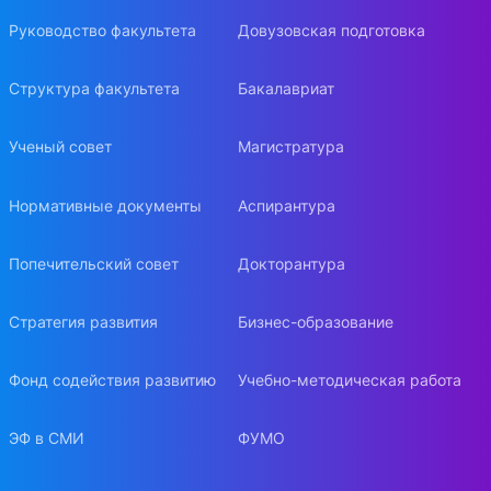
Руководство факультета
Довузовская подготовка
Структура факультета
Бакалавриат
Ученый совет
Магистратура
Нормативные документы
Аспирантура
Попечительский совет
Докторантура
Стратегия развития
Бизнес-образование
Фонд содействия развитию
Учебно-методическая работа
ЭФ в СМИ
ФУМО