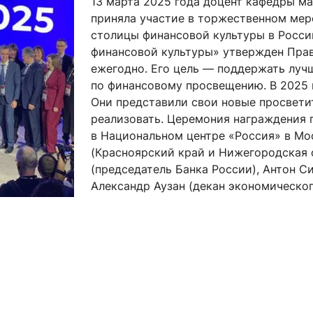
1
3 марта 2025 года доцент кафедры м
ентр биоэкономики и эко-инноваций ЭФ МГУ
Прикрепление
Иностранным студентам
приняла участие в торжественном ме
Закрепление
столицы финансовой культуры в Росси
финансовой культуры» утвержден Прав
стажировка и трудоустройство
Контакты
Информационные ре
ежегодно. Его цель — поддержать луч
по финансовому просвещению. В 2025 г
мического факультета»
ствия трудоустройству
Читальный зал
Они представили свои новые просвети
реализовать. Церемония награждения 
я: «Экономика»
ытия / мероприятия
Электронные и цифровы
в Национальном центре «Россия» в Мо
Издания факультета
(Красноярский край и Нижегородская 
Учебная полка
(председатель Банка России), Антон С
Александр Аузан (декан экономическог
Информационно-аналити