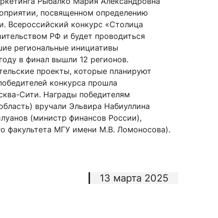
аркетинга Рыбалко Мария Александровна
роприятии, посвященном определению
и. Всероссийский конкурс «Столица
ительством РФ и будет проводиться
сурсы
ИИ в образовании
шие региональные инициативы
оду в финал вышли 12 регионов.
Студентам
тельские проекты, которые планируют
победителей конкурса прошла
е базы
Преподавателям
сква-Сити. Награды победителям
область) вручали Эльвира Набиуллина
илуанов (министр финансов России),
о факультета МГУ имени М.В. Ломоносова).
ческий отдел
13 марта 2025