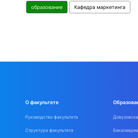
образование
Кафедра маркетинга
О факультете
Образова
Руководство факультета
Довузовска
Структура факультета
Бакалавриа