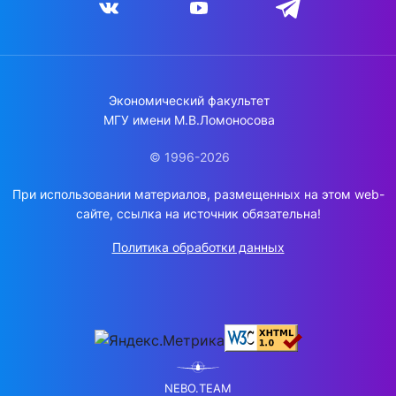
Экономический факультет
МГУ имени М.В.Ломоносова
© 1996-2026
При использовании материалов, размещенных на этом web-
сайте, ссылка на источник обязательна!
Политика обработки данных
NEBO.TEAM