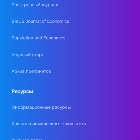
Электронный журнал
BRICS Journal of Economics
Population and Economics
Научный старт
Архив препринтов
Ресурсы
Информационные ресурсы
Книги экономического факультета