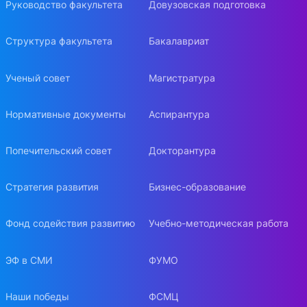
Руководство факультета
Довузовская подготовка
Структура факультета
Бакалавриат
Ученый совет
Магистратура
Нормативные документы
Аспирантура
Попечительский совет
Докторантура
Стратегия развития
Бизнес-образование
Фонд содействия развитию
Учебно-методическая работа
ЭФ в СМИ
ФУМО
Наши победы
ФСМЦ