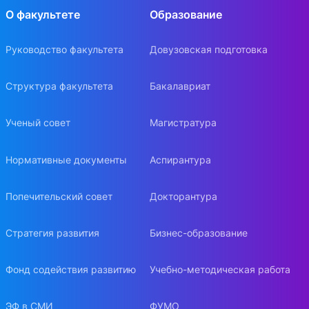
О факультете
Образование
Руководство факультета
Довузовская подготовка
Структура факультета
Бакалавриат
Ученый совет
Магистратура
Нормативные документы
Аспирантура
Попечительский совет
Докторантура
Стратегия развития
Бизнес-образование
Фонд содействия развитию
Учебно-методическая работа
ЭФ в СМИ
ФУМО