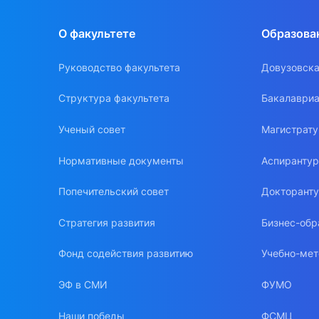
О факультете
Образова
Руководство факультета
Довузовска
Структура факультета
Бакалавриа
Ученый совет
Магистрат
Нормативные документы
Аспиранту
Попечительский совет
Докторант
Стратегия развития
Бизнес-обр
Фонд содействия развитию
Учебно-мет
ЭФ в СМИ
ФУМО
Наши победы
ФСМЦ