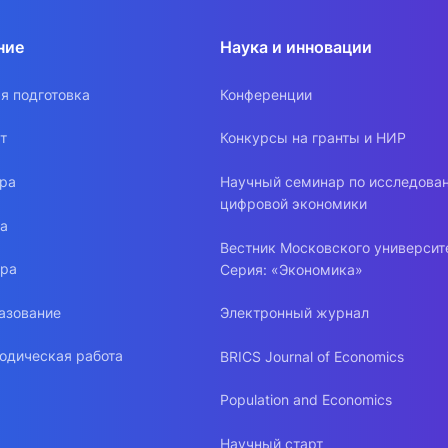
ние
Наука и инновации
я подготовка
Конференции
т
Конкурсы на гранты и НИР
ура
Научный семинар по исследова
цифровой экономики
ра
Вестник Московского университ
ура
Серия: «Экономика»
азование
Электронный журнал
одическая работа
BRICS Journal of Economics
Population and Economics
Научный старт