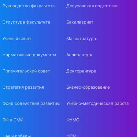
Руководство факультета
Довузовская подготовка
Структура факультета
Бакалавриат
Ученый совет
Магистратура
Нормативные документы
Аспирантура
Попечительский совет
Докторантура
Стратегия развития
Бизнес-образование
Фонд содействия развитию
Учебно-методическая работа
ЭФ в СМИ
ФУМО
Наши победы
ФСМЦ