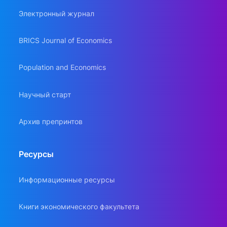
Электронный журнал
BRICS Journal of Economics
Population and Economics
Научный старт
Архив препринтов
Ресурсы
Информационные ресурсы
Книги экономического факультета