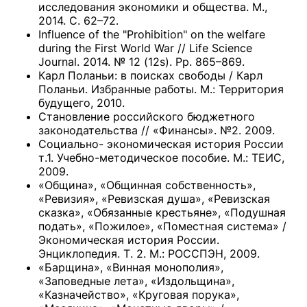
исследования экономики и общества. М.,
2014. С. 62–72.
Influence of the "Prohibition" on the welfare
during the First World War // Life Science
Journal. 2014. № 12 (12s). Pp. 865–869.
Карл Поланьи: в поисках свободы / Карл
Поланьи. Избранные работы. М.: Территория
будущего, 2010.
Становление российского бюджетного
законодательства // «Финансы». №2. 2009.
Социально- экономическая история России
т.1. Учебно-методическое пособие. М.: ТЕИС,
2009.
«Община», «Общинная собственность»,
«Ревизия», «Ревизская душа», «Ревизская
сказка», «Обязанные крестьяне», «Подушная
подать», «Пожилое», «Поместная система» /
Экономическая история России.
Энциклопедия. Т. 2. М.: РОССПЭН, 2009.
«Барщина», «Винная монополия»,
«Заповедные лета», «Издольщина»,
«Казначейство», «Круговая порука»,