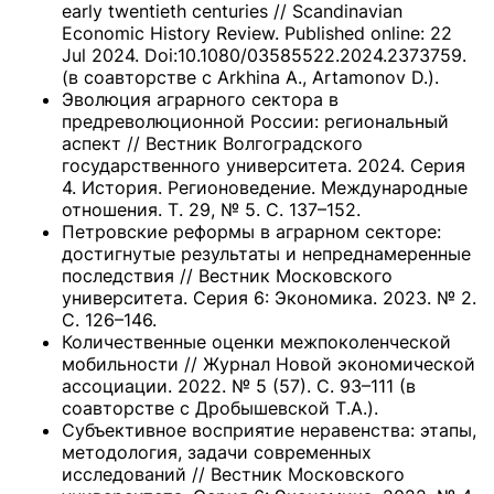
early twentieth centuries // Scandinavian
Economic History Review. Published online: 22
Jul 2024. Doi:10.1080/03585522.2024.2373759.
(в соавторстве с Arkhina A., Artamonov D.).
Эволюция аграрного сектора в
предреволюционной России: региональный
аспект // Вестник Волгоградского
государственного университета. 2024. Серия
4. История. Регионоведение. Международные
отношения. Т. 29, № 5. С. 137–152.
Петровские реформы в аграрном секторе:
достигнутые результаты и непреднамеренные
последствия // Вестник Московского
университета. Серия 6: Экономика. 2023. № 2.
С. 126–146.
Количественные оценки межпоколенческой
мобильности // Журнал Новой экономической
ассоциации. 2022. № 5 (57). С. 93–111 (в
соавторстве с Дробышевской Т.А.).
Субъективное восприятие неравенства: этапы,
методология, задачи современных
исследований // Вестник Московского