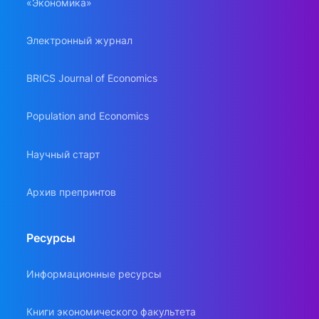
«Экономика»
Электронный журнал
BRICS Journal of Economics
Population and Economics
Научный старт
Архив препринтов
Ресурсы
Информационные ресурсы
Книги экономического факультета