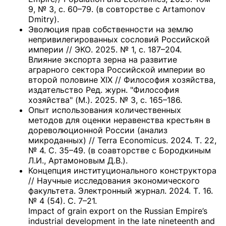
9, № 3, с. 60–79. (в совторстве с Artamonov
Dmitry).
Эволюция прав собственности на землю
непривилегированных сословий Российской
империи // ЭКО. 2025. № 1, с. 187–204.
Влияние экспорта зерна на развитие
аграрного сектора Российской империи во
второй половине XIX // Философия хозяйства,
издательство Ред. журн. "Философия
хозяйства" (М.). 2025. № 3, с. 165–186.
Опыт использования количественных
методов для оценки неравенства крестьян в
дореволюционной России (анализ
микроданных) // Terra Economicus. 2024. Т. 22,
№ 4. С. 35–49. (в соавторстве с Бородкиным
Л.И., Артамоновым Д.В.).
Концепция институционального конструктора
// Научные исследования экономического
факультета. Электронный журнал. 2024. Т. 16.
№ 4 (54). С. 7–21.
Impact of grain export on the Russian Empire’s
industrial development in the late nineteenth and