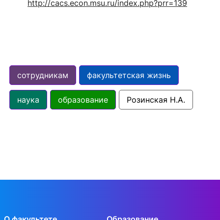
http://cacs.econ.msu.ru/index.php?prr=139
сотрудникам
факультетская жизнь
наука
образование
Розинская Н.А.
О факультете
Образование