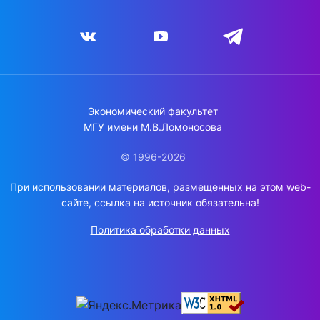
Экономический факультет
МГУ имени М.В.Ломоносова
© 1996-2026
При использовании материалов, размещенных на этом web-
сайте, ссылка на источник обязательна!
Политика обработки данных