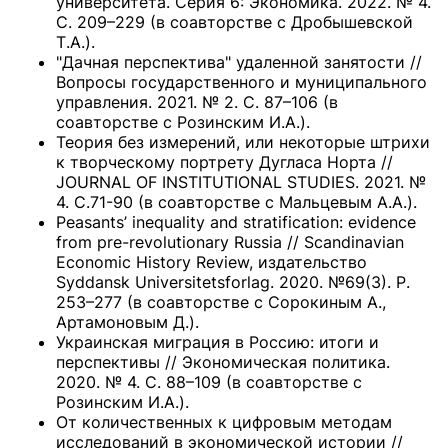
университета. Серия 6: Экономика. 2022. № 4.
С. 209–229 (в соавторстве с Дробышевской
Т.А.).
"Дачная перспектива" удаленной занятости //
Вопросы государственного и муниципального
управления. 2021. № 2. С. 87–106 (в
соавторстве с Розинским И.А.).
Теория без измерений, или некоторые штрихи
к творческому портрету Дугласа Норта //
JOURNAL OF INSTITUTIONAL STUDIES. 2021. №
4. С.71-90 (в соавторстве с Мальцевым А.А.).
Peasants’ inequality and stratification: evidence
from pre-revolutionary Russia // Scandinavian
Economic History Review, издательство
Syddansk Universitetsforlag. 2020. №69(3). Р.
253–277 (в соавторстве с Сорокиным А.,
Артамоновым Д.).
Украинская миграция в Россию: итоги и
перспективы // Экономическая политика.
2020. № 4. С. 88–109 (в соавторстве с
Розинским И.А.).
От количественных к цифровым методам
исследований в экономической истории //