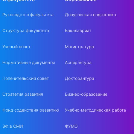
Руководство факультета
Довузовская подготовка
Структура факультета
Бакалавриат
Ученый совет
Магистратура
Нормативные документы
Аспирантура
Попечительский совет
Докторантура
Стратегия развития
Бизнес-образование
Фонд содействия развитию
Учебно-методическая работа
ЭФ в СМИ
ФУМО